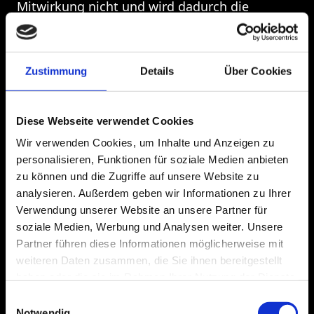
Mitwirkung nicht und wird dadurch die 
Leistungserbringung durch ay|em Marketing 
ganz oder teilweise verhindert, bleibt der 
Vergütungsanspruch von ay|em Marketing 
Zustimmung
Details
Über Cookies
unberührt. Eine Aufrechnung oder die 
Geltendmachung eines 
Zurückbehaltungsrechts ist nur mit 
Diese Webseite verwendet Cookies
unbestrittenen oder rechtskräftig 
Wir verwenden Cookies, um Inhalte und Anzeigen zu
festgestellten Forderungen zulässig.
personalisieren, Funktionen für soziale Medien anbieten
zu können und die Zugriffe auf unsere Website zu
analysieren. Außerdem geben wir Informationen zu Ihrer
Verwendung unserer Website an unsere Partner für
§ 8 Kündigung & Vertragslaufzeit
soziale Medien, Werbung und Analysen weiter. Unsere
Partner führen diese Informationen möglicherweise mit
1. Der Vertrag wird für die im jeweiligen 
weiteren Daten zusammen, die Sie ihnen bereitgestellt
Angebot oder der Projektvereinbarung 
haben oder die sie im Rahmen Ihrer Nutzung der Dienste
individuell vereinbarte Erstlaufzeit festgelegt. 
gesammelt haben.
Einwilligungsauswahl
Eine ordentliche Kündigung vor Ablauf dieser 
Notwendig